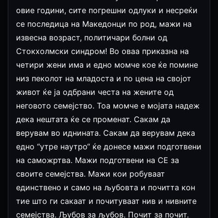
овие години, сите погрешни одлуки и несреќи
се последица на Македонци по род, мажи на
извесна возраст, политичари болни од
Стокхолмски синдром! Во оваа приказна на
четири жени има и едно момче кое ќе помине
низ пеколот на младоста и по цена на својот
живот ќе ја одбрани честа на жените од
неговото семејство. Тоа момче е мојата надеж
дека нештата ќе се променат. Сакам да
верувам во иднината. Сакам да верувам дека
едно “утре наутро“ ќе донесе мажи подготвени
на саможртва. Мажи подготвени на СЕ за
своите семејства. Мажи кои робуваат
единствено и само на љубовта и почитта кон
тие што ги сакаат и почитуваат нив и нивните
семејства. Љубов за љубов. Почит за почит.