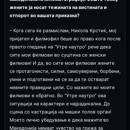
жените ја носат тежината на вистината и
отпорот во вашата приказна?
– Кога сега ќе размислам, Никола Крстиќ, мој
пријател и филмофил беше во право кога после
првото гледање на “Утре наутро“ рече дека
сите мои филмови во суштина се женски
филмови! И да, во сите мои филмови жените
се протагонисти, силни, самоуверени, борбени,
умни и подготвени на се за да ги остварат
нивните праведни цели. Со мажите во моите
филмови е обратно. Во “Утре наутро“ ова
ситуација на карактери е најрадикална. До
сцена со кастрација на машки полов орган!
Моето лично убедување е дека мажите во
Македонија немаат чувство на грижа за