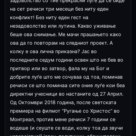
задоволство со тие прекрасни луѓе да се биде
на сет речиси три месеци без ниту еден
конфликт! Без ниту еден гест на
незадоволство или лутина. Какво уживање
беше ова снимање. Ме мачи прашањето како
ова да го повторам на следниот проект. А
колку е ова лична приказна? Јас во
последните седум години освен што не бев во
притвор или во затвор, фала му на Бог и
добрите луѓе што ме сочуваа од тоа, поминав
речиси се што поминаа сите оние луѓе кои беа
директни учесници во настаните од 27 Април.
Од Октомври 2018 година, после светската
премиера на филмот “Ругање со Христос“ во
Монтреал, против мене речиси 7 години се
водеше (и сеуште се води, колку тоа да звучи