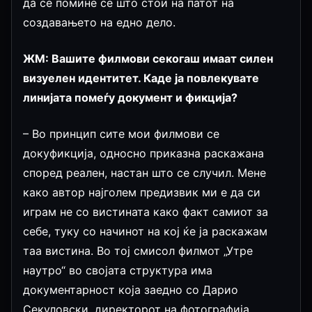
да се помине се што стои на патот на
создавањето на едно дело.
ЖМ: Вашите филмови секогаш имаат силен
визуелен идентитет. Каде ја повлекувате
линијата помеѓу документ и фикција?
– Во принцип сите мои филмови се
докуфикција, односно приказна раскажана
според реален, настан што се случил. Мене
како автор најголем предизвик ми е да си
играм не со вистината како факт самиот за
себе, туку со начинот на кој ќе ја раскажам
таа вистина. Во тој смисол филмот „Утре
наутро“ во својата структура има
документарност која заедно со Дарио
Секуловски, директорот на фотографија,