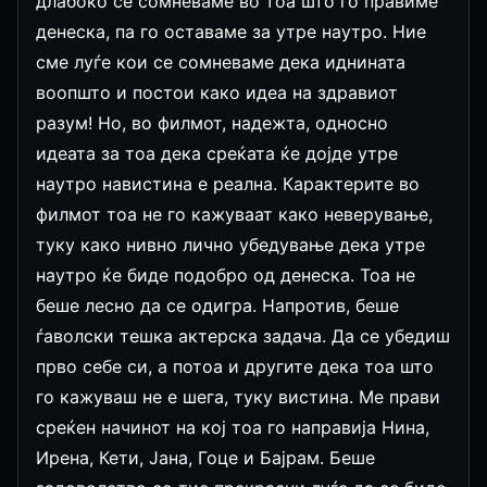
длабоко се сомневаме во тоа што го правиме
денеска, па го оставаме за утре наутро. Ние
сме луѓе кои се сомневаме дека иднината
воопшто и постои како идеа на здравиот
разум! Но, во филмот, надежта, односно
идеата за тоа дека среќата ќе дојде утре
наутро навистина е реална. Карактерите во
филмот тоа не го кажуваат како неверување,
туку како нивно лично убедување дека утре
наутро ќе биде подобро од денеска. Тоа не
беше лесно да се одигра. Напротив, беше
ѓаволски тешка актерска задача. Да се убедиш
прво себе си, а потоа и другите дека тоа што
го кажуваш не е шега, туку вистина. Ме прави
среќен начинот на кој тоа го направија Нина,
Ирена, Кети, Јана, Гоце и Бајрам. Беше