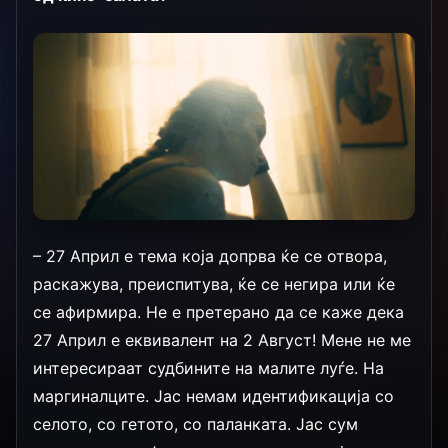
– 27 Април е тема која допрва ќе се отвора,
раскажува, преиспитува, ќе се негира или ќе
се афирмира. Не е претерано да се каже дека
27 Април е еквивалент на 2 Август! Мене не ме
интересираат судбините на малите луѓе. На
маргиналците. Јас немам идентификација со
селото, со гетото, со паланката. Јас сум