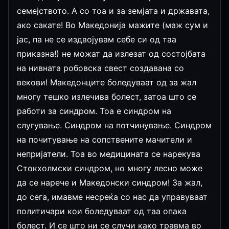
семејството. А со тоа и за земјата и државата,
ако сакате! Во Македонија мажите (маж сум и
јас, па не се издвојувам себе си од таа
приказна!) не можат да излезат од состојбата
на нивната робовска свест создавана со
векови! Македонците боледуваат од за жал
многу тешко излечива болест, затоа што се
работи за синдром. Тоа е синдром на
слугување. Синдром на потчинување. Синдром
на почитување на сопствените мачители и
непријатели. Тоа во медицината се нарекува
Стокхолмски синдром, но многу лесно може
да се нарече и Македонски синдром! За жал,
до сега, имавме несреќа со нас да управуваат
политичари кои боледуваат од таа опака
болест. И се што ни се случи како травма во