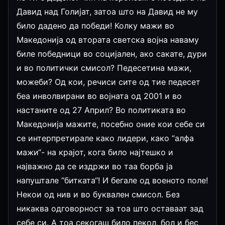
Давид над Голијат, затоа што на Давид не му
било дадено да победи! Колку мажи во
Македонија од втората светска војна наваму
биле победници во социјален, ако сакате, дури
и во политички смисол? Педесетина мажи,
можеби? Од кои, речиси сите од тие педесет
беа инволвирани во војната од 2001 и во
настаните од 27 Април? Во политиката во
Македонија мажите, посебно оние кои себе си
се интерпретирале како лидери, како “алфа
мажи“- на крајот, кога било најтешко и
најважно да се издржи во таа борба ја
напуштале “битката“! И бегале од военото поле!
Некои од нив и во буквален смисол. Без
никаква одговорност за тоа што оставаат зад
себе си. А тоа секогаш било пекол, бол и бес