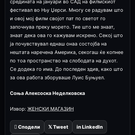
средината на јануари во САД на филмскиот
фестивал во Њу Џерси. Многу се радувам што
и овој мој филм својот пат по светот го
започнува преку морето. Тие што ме знаат,
знаат дека ова го кажувам искрено. Секој што
ја почувствувал еднаш онаа состојба на
нештата наречена Америка, секогаш ќе копнее
по тоа пространство на слободата на духот.
Се додека го има. До последен здив, како што
за ова работа зборуваше Луис Буњуел.
Соња Алексоска Неделковска
Извор:
ЖЕНСКИ МАГАЗИН
 Сподели
𝕏 Tweet
in LinkedIn