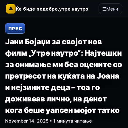
Skip
Ќе биде подобро,утре наутро
☰
Мени
to
content
ПРЕС
Јани Бојаџи за својот нов
филм „Утре наутро“: Најтешки
за снимање ми беа сцените со
претресот на куќата на Јоана
и нејзините деца – тоа го
доживеав лично, на денот
кога беше уапсен мојот татко
November 14, 2025 • 1 минута читање