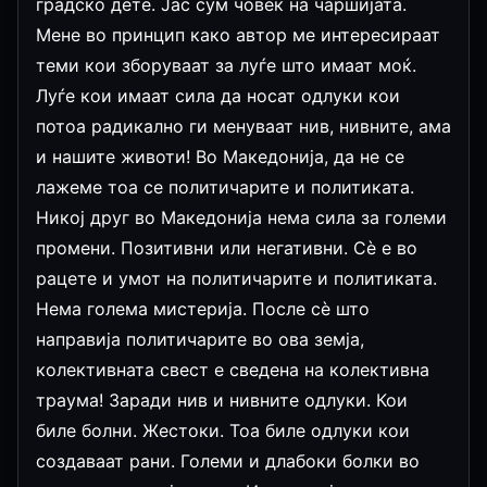
градско дете. Јас сум човек на чаршијата.
Мене во принцип како автор ме интересираат
теми кои зборуваат за луѓе што имаат моќ.
Луѓе кои имаат сила да носат одлуки кои
потоа радикално ги менуваат нив, нивните, ама
и нашите животи! Во Македонија, да не се
лажеме тоа се политичарите и политиката.
Никој друг во Македонија нема сила за големи
промени. Позитивни или негативни. Сѐ е во
рацете и умот на политичарите и политиката.
Нема голема мистерија. После сѐ што
направија политичарите во ова земја,
колективната свест е сведена на колективна
траума! Заради нив и нивните одлуки. Кои
биле болни. Жестоки. Тоа биле одлуки кои
создаваат рани. Големи и длабоки болки во