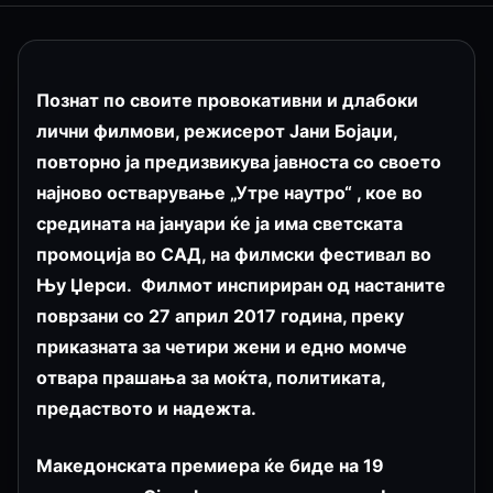
Познат по своите провокативни и длабоки
лични филмови, режисерот Јани Бојаџи,
повторно ја предизвикува јавноста со своето
најново остварување „Утре наутро“ , кое во
средината на јануари ќе ја има светската
промоција во САД, на филмски фестивал во
Њу Џерси. Филмот инспириран од настаните
поврзани со 27 април 2017 година, преку
приказната за четири жени и едно момче
отвара прашања за моќта, политиката,
предаството и надежта.
Македонската премиера ќе биде на 19