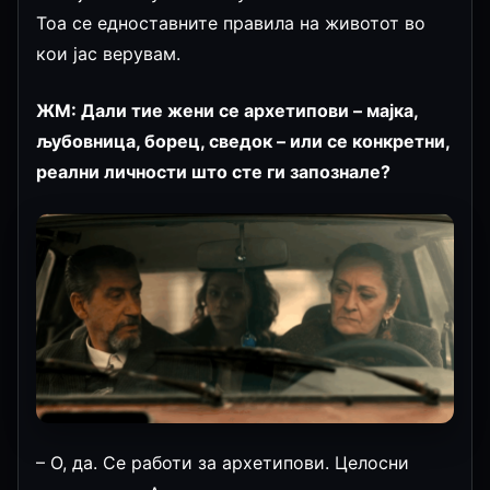
Тоа се едноставните правила на животот во
кои јас верувам.
ЖМ: Дали тие жени се архетипови – мајка,
љубовница, борец, сведок – или се конкретни,
реални личности што сте ги запознале?
– О, да. Се работи за архетипови. Целосни