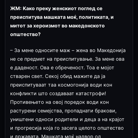
ЖМ: Како преку женскиот поглед се
преиспитува машката моќ, политиката, и
митот за хероизмот во македонското
општество?
– За мене односите маж – жена во Македонија
не се предмет на преиспитување. За мене ова
е даденост. Ова е обреченост. Тоа е мојот
стварен свет. Секој обид мажите да ја
преиспитуваат таа космогонија води кон
конфликти што создаваат катастрофи!
Противењето на овој поредок води кон
растурени семејства, пропаднати бракови,
уништени односи родители и деца а на крајот
и прогресија која го засега целото општество
и државата. Машката моќ надвор од