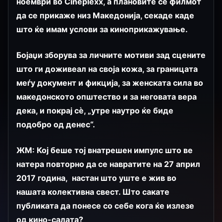
ноември во Cineplexx, а плановите се филмот
да се прикаже низ Македонија, секаде каде
што ќе имам услови за киноприкажување.
Бојаџи зборува за личните мотиви зад сцените
што ги доживеал на своја кожа, за границата
меѓу документ и фикција, за женската сила во
македонското општество и за неговата вера
дека, и покрај сè, „утре наутро ќе биде
подобро од денес“.
ЖМ: Кој беше тој внатрешен импулс што ве
натера повторно да се навратите на 27 април
2017 година, настан што уште е жив во
нашата колективна свест. Што сакате
публиката да понесе со себе кога ќе излезе
од кино-салата?