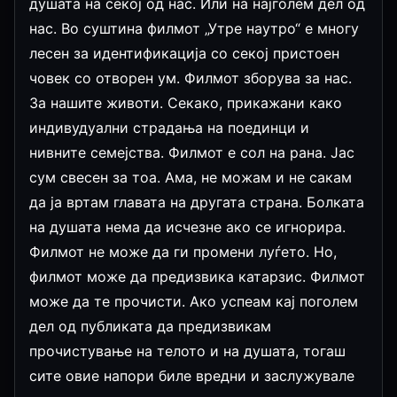
душата на секој од нас. Или на најголем дел од
нас. Во суштина филмот „Утре наутро“ е многу
лесен за идентификација со секој пристоен
човек со отворен ум. Филмот зборува за нас.
За нашите животи. Секако, прикажани како
индивудуални страдања на поединци и
нивните семејства. Филмот е сол на рана. Јас
сум свесен за тоа. Ама, не можам и не сакам
да ја вртам главата на другата страна. Болката
на душата нема да исчезне ако се игнорира.
Филмот не може да ги промени луѓето. Но,
филмот може да предизвика катарзис. Филмот
може да те прочисти. Ако успеам кај поголем
дел од публиката да предизвикам
прочистување на телото и на душата, тогаш
сите овие напори биле вредни и заслужувале