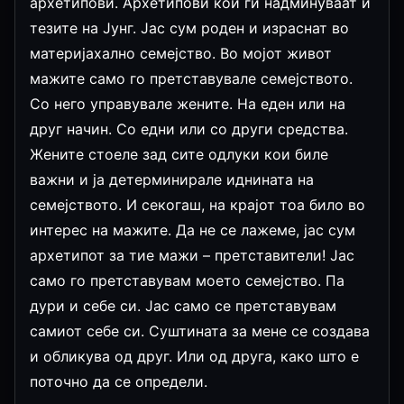
архетипови. Архетипови кои ги надминуваат и
тезите на Јунг. Јас сум роден и израснат во
материјахално семејство. Во мојот живот
мажите само го претставувале семејството.
Со него управувале жените. На еден или на
друг начин. Со едни или со други средства.
Жените стоеле зад сите одлуки кои биле
важни и ја детерминирале иднината на
семејството. И секогаш, на крајот тоа било во
интерес на мажите. Да не се лажеме, јас сум
архетипот за тие мажи – претставители! Јас
само го претставувам моето семејство. Па
дури и себе си. Јас само се претставувам
самиот себе си. Суштината за мене се создава
и обликува од друг. Или од друга, како што е
поточно да се определи.