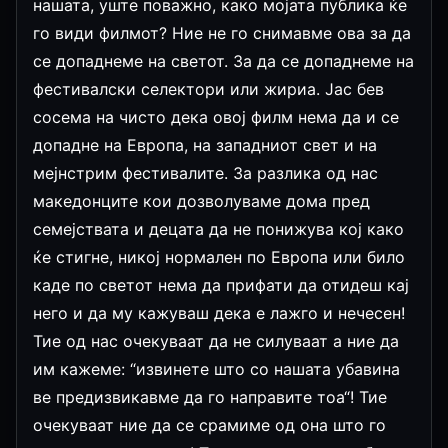
нашата, уште поважно, како мојата публика ќе
го види филмот? Ние не го снимавме ова за да
се допаднеме на светот. За да се допаднеме на
фестивалски селектори или жириа. Јас бев
сосема на чисто дека овој филм нема да и се
допадне на Европа, на западниот свет и на
мејнстрим фестивалите. За разлика од нас
македонците кои дозволуваме дома пред
семејствата и децата да не понижува кој како
ќе стигне, никој нормален по Европа или било
каде по светот нема да прифати да отидеш кај
него и да му кажуваш дека е лажго и нечесен!
Тие од нас очекуваат да не силуваат а ние да
им кажеме: “извинете што со нашата убавина
ве предизвикавме да го направите тоа“! Тие
очекуваат ние да се срамиме од она што го