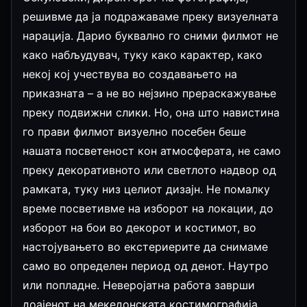
решивме да ја подражаваме преку визуелната
нарација. Дарио буквално го сними филмот не
како набљудувач, туку како карактер, како
некој кој учествува во создавањето на
приказната – а не во нејзино прераскажување
преку подвижни слики. Но, она што навистина
го прави филмот визуелно посебен беше
нашата посветеност кон атмосферата, не само
преку декоративното или светлото надвор од
рамката, туку низ целиот дизајн. Не помалку
време посветивме на изборот на локации, до
изборот на бои во декорот и костимот, во
настојувањето во екстериерите да снимаме
само во определен период од денот. Наутро
или попладне. Неверојатна работа заврши
доајенот на мекедонската костимографија