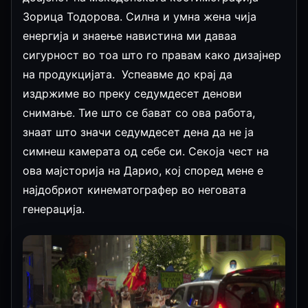
Зорица Тодорова. Силна и умна жена чија
енергија и знаење навистина ми даваа
сигурност во тоа што го правам како дизајнер
на продукцијата. Успеавме до крај да
издржиме во преку седумдесет денови
снимање. Тие што се бават со ова работа,
знаат што значи седумдесет дена да не ја
симнеш камерата од себе си. Секоја чест на
ова мајсторија на Дарио, кој според мене е
најдобриот кинематографер во неговата
генерација.