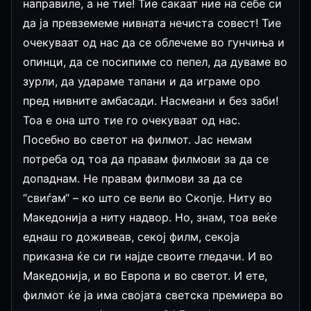
направиле, а не тие! Тие сакаат ние на себе си
да ја превземеме нивната нечиста совест! Тие
очекуваат од нас да се облечеме во гунчиња и
опинци, да се посипиме со пепел, да дуваме во
зурли, да удараме тапани и да играме оро
пред нивните амбасади. Насмеани и без заби!
Тоа е она што тие го очекуваат од нас.
Посебно во светот на филмот. Јас немам
потреба од тоа да правам филмови за да се
допаднам. Не правам филмови за да се
“свиѓам“ – ко што се вели во Скопје. Ниту во
Македонија а ниту надвор. Но, знам, тоа веќе
еднаш го доживеав, секој филм, секоја
приказна ќе си ги најде своите гледачи. И во
Македонија, и во Европа и во светот. И ете,
филмот ќе ја има својата светска премиера во