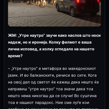
ЖМ: „Утре наутро“ звучи како наслов што носи
надеж, но и иронија. Колку филмот е ваша
лична исповед, а колку огледало на нашето
време?
– „Утре наутро“ е метафора во македонскиот
јазик. И во балканските, речиси во сите. Кога
на овој дел од светот ќе кажеш дека нешто ќе
направиш “утре наутро“ тоа значи дека тоа
нешто нема никогаш да се случи! Во суштина
тоа е нашиот парадокс. Ние сме луѓе кои