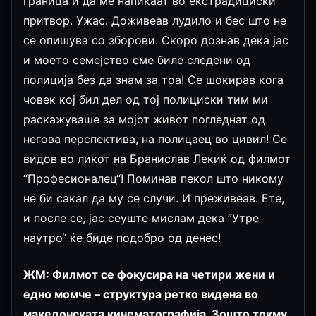
граница и да ме напикаат во екстрадициски
притвор. Ужас. Доживеав лудило и бес што не
се опишува со зборови. Скоро дознав дека јас
и моето семејство сме биле следени од
полиција без да знам за тоа! Се шокирав кога
човек кој бил дел од тој полициски тим ми
раскажуваше за мојот живот погледнат од
негова перспектива, на полицаец во цивил! Се
видов во ликот на Бранислав Лекиќ од филмот
“Професионалец“! Поминав пекол што никому
не би сакал да му се случи. И преживеав. Ете,
и после се, јас сеуште мислам дека “Утре
наутро“ ќе биде подобро од денес!
ЖМ: Филмот се фокусира на четири жени и
едно момче – структура ретко видена во
македонската кинематографија. Зошто токму