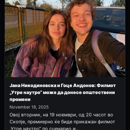
Јана Никодиновска и Гоце Андонов: Филмот
„Утре наутро“ може да донесе општествени
промени
November 18, 2025
Овој вторник, на 19 ноември, од 20 часот во
Скопје, премиерно ќе биде прикажан филмот
„Утре наутро“ по сценарио и…