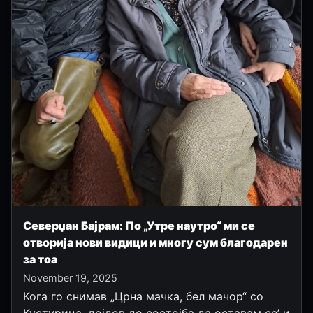
Северџан Бајрам: По „Утре наутро“ ми се
отворија нови видици и многу сум благодарен
за тоа
November 19, 2025
Кога го снимав „Црна мачка, бел мачор“ со
Кустурица, дојдов до состојба да оставам се’ и