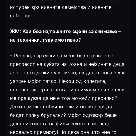
истурен врз нивните семејства и нивните
соборци.
ЖМ: Кои беа најтешките сцени за снимање –
не технички, туку емотивно?
– Реално, најтешки за мене беа сцените со
претресот на куќата на Јоана и нејзините деца.
Јас тоа го доживеав лично, на денот кога беше
уапсен мојот татко. Некои од колегите,
посебно актерите, кога ги снимавме тие сцени
ме прашуваа да не е тоа можеби пресилно?
Дали е можно обвинители и полицајци да
бидат толку брутални? Мојот одговор беше
дека вистината на филм секогаш изгледа
нереално премногу! Но дека она што ние го