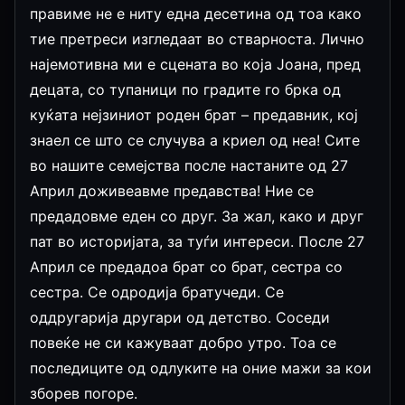
правиме не е ниту една десетина од тоа како
тие претреси изгледаат во стварноста. Лично
најемотивна ми е сцената во која Јоана, пред
децата, со тупаници по градите го брка од
куќата нејзиниот роден брат – предавник, кој
знаел се што се случува а криел од неа! Сите
во нашите семејства после настаните од 27
Април доживеавме предавства! Ние се
предадовме еден со друг. За жал, како и друг
пат во историјата, за туѓи интереси. После 27
Април се предадоа брат со брат, сестра со
сестра. Се одродија братучеди. Се
оддругарија другари од детство. Соседи
повеќе не си кажуваат добро утро. Тоа се
последиците од одлуките на оние мажи за кои
зборев погоре.