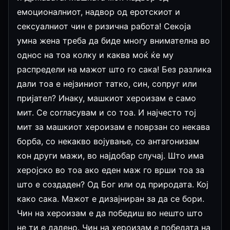
емоционалниот, надвор од еротскиот и
сексуалниот чин е ризична работа! Секоја
умна жена треба да биде многу внимателна во
однос на тоа колку и каква моќ ќе му
распредели на мажот што го сака! Без разлика
дали тоа е нејзиниот татко, син, сопруг или
пријател? Инаку, машкиот хероизам е само
мит. Се согласувам и со тоа. И најчесто тој
мит за машкиот хероизам е поврзан со некава
борба, со некакво војување, со антагонизам
кон други мажи, во најдобар случај. Што има
херојско во тоа ако еден маж го врши тоа за
што е создаден? Од Бог или од природата. Кој
како сака. Мажот е дизајниран за да се бори.
Чин на хероизам е да победиш во нешто што
не ти е дадено. Чин на хероизам е победата на