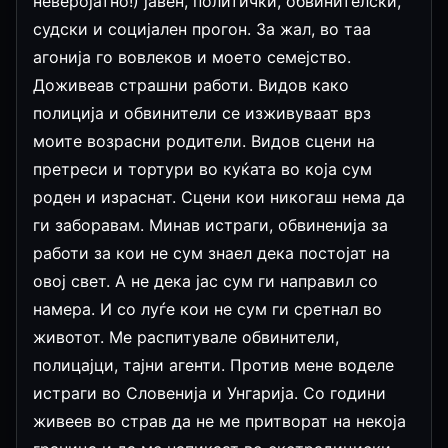
неверојатно!) јавен, политички, обвинителски,
судски и социјален прогон. За жал, во таа
агонија го вовлеков и моето семејство.
Доживеав страшни работи. Видов како
полиција и обвинители се изживуваат врз
моите возрасни родители. Видов сцени на
претреси и тортури во куќата во која сум
роден и израснат. Сцени кои никогаш нема да
ги заборавам. Минав истраги, обвиненија за
работи за кои не сум знаел дека постојат на
овој свет. А не дека јас сум ги направил со
намера. И со луѓе кои не сум ги сретнал во
животот. Ме распитувале обвинители,
полицајци, тајни агенти. Против мене воделе
истраги во Словенија и Унгарија. Со години
живеев во страв да не ме притворат на некоја